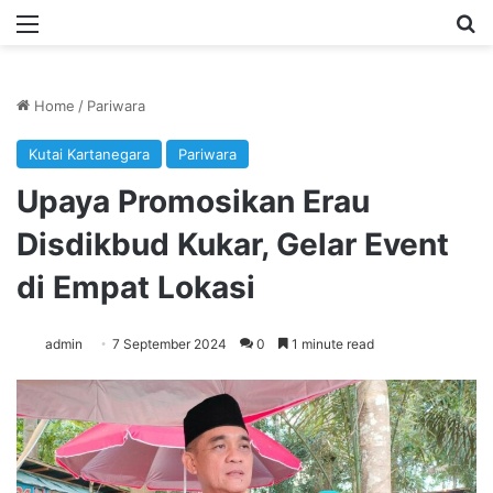
Menu
Se
Home
/
Pariwara
Kutai Kartanegara
Pariwara
Upaya Promosikan Erau
Disdikbud Kukar, Gelar Event
di Empat Lokasi
admin
7 September 2024
0
1 minute read