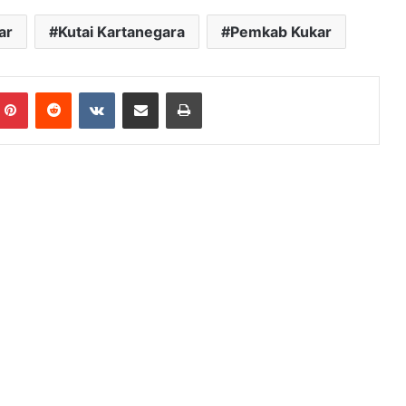
ar
Kutai Kartanegara
Pemkab Kukar
mblr
Pinterest
Reddit
VKontakte
Share via Email
Print