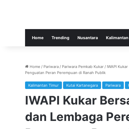
Home
Trending
Nusantara
Kalimantan
Home
/
Pariwara
/
Pariwara Pemkab Kukar
/
IWAPI Kukar
Penguatan Peran Perempuan di Ranah Publik
Kalimantan Timur
Kutai Kartanegara
Pariwara
IWAPI Kukar Bersa
dan Lembaga Per