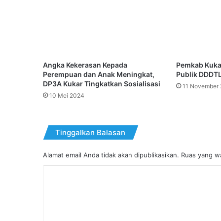
Angka Kekerasan Kepada
Pemkab Kukar
Perempuan dan Anak Meningkat,
Publik DDDTL
DP3A Kukar Tingkatkan Sosialisasi
11 November
10 Mei 2024
Tinggalkan Balasan
Alamat email Anda tidak akan dipublikasikan.
Ruas yang wa
K
o
m
e