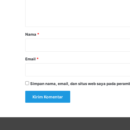
n
t
a
r
Nama
*
*
Email
*
Simpan nama, email, dan situs web saya pada peramb