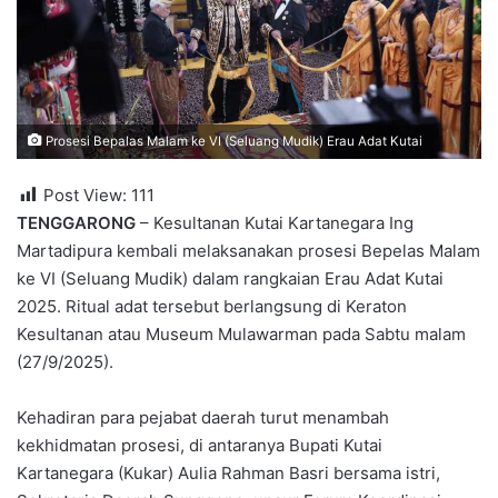
Prosesi Bepalas Malam ke VI (Seluang Mudik) Erau Adat Kutai
Post View:
111
TENGGARONG
– Kesultanan Kutai Kartanegara Ing
Martadipura kembali melaksanakan prosesi Bepelas Malam
ke VI (Seluang Mudik) dalam rangkaian Erau Adat Kutai
2025. Ritual adat tersebut berlangsung di Keraton
Kesultanan atau Museum Mulawarman pada Sabtu malam
(27/9/2025).
Kehadiran para pejabat daerah turut menambah
kekhidmatan prosesi, di antaranya Bupati Kutai
Kartanegara (Kukar) Aulia Rahman Basri bersama istri,