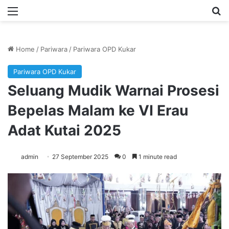
Menu
Se
Home
/
Pariwara
/
Pariwara OPD Kukar
Pariwara OPD Kukar
Seluang Mudik Warnai Prosesi
Bepelas Malam ke VI Erau
Adat Kutai 2025
admin
27 September 2025
0
1 minute read