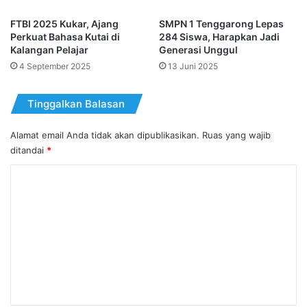
FTBI 2025 Kukar, Ajang
SMPN 1 Tenggarong Lepas
Perkuat Bahasa Kutai di
284 Siswa, Harapkan Jadi
Kalangan Pelajar
Generasi Unggul
4 September 2025
13 Juni 2025
Tinggalkan Balasan
Alamat email Anda tidak akan dipublikasikan.
Ruas yang wajib
ditandai
*
K
o
m
e
n
t
a