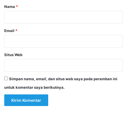
r
Nama
*
*
Email
*
Situs Web
Simpan nama, email, dan situs web saya pada peramban ini
untuk komentar saya berikutnya.