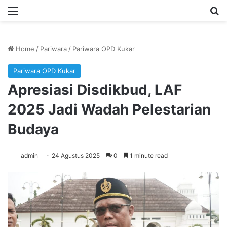
Menu
Se
Home
/
Pariwara
/
Pariwara OPD Kukar
Pariwara OPD Kukar
Apresiasi Disdikbud, LAF
2025 Jadi Wadah Pelestarian
Budaya
admin
24 Agustus 2025
0
1 minute read