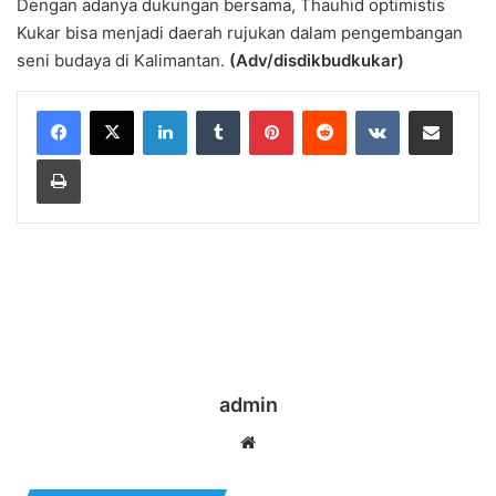
Dengan adanya dukungan bersama, Thauhid optimistis
Kukar bisa menjadi daerah rujukan dalam pengembangan
seni budaya di Kalimantan.
(Adv/disdikbudkukar)
LinkedIn
Tumblr
Pinterest
Reddit
VKontakte
Share via Email
Print
admin
Website