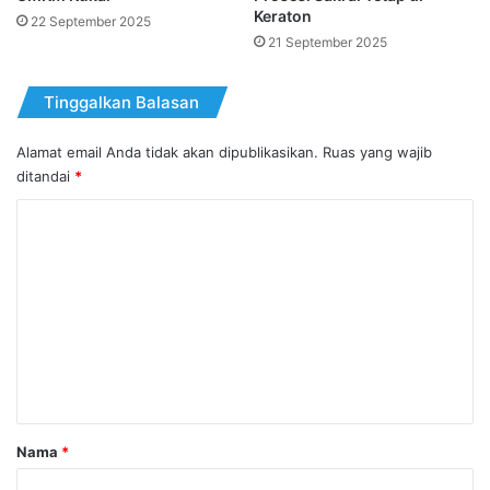
Keraton
22 September 2025
21 September 2025
Tinggalkan Balasan
Alamat email Anda tidak akan dipublikasikan.
Ruas yang wajib
ditandai
*
K
o
m
e
n
t
a
r
Nama
*
*