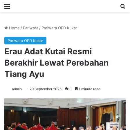
Menu
Se
Home
/
Pariwara
/
Pariwara OPD Kukar
Pariwara OPD Kukar
Erau Adat Kutai Resmi
Berakhir Lewat Perebahan
Tiang Ayu
admin
29 September 2025
0
1 minute read