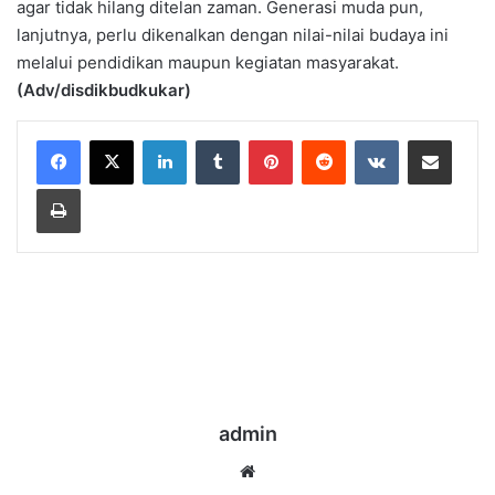
agar tidak hilang ditelan zaman. Generasi muda pun,
lanjutnya, perlu dikenalkan dengan nilai-nilai budaya ini
melalui pendidikan maupun kegiatan masyarakat.
(Adv/disdikbudkukar)
LinkedIn
Tumblr
Pinterest
Reddit
VKontakte
Share via Email
Print
admin
Website