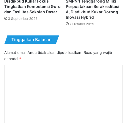
Disdikbud Kukar Fokus
SMPN 1 Tenggarong Miliki
Tingkatkan Kompetensi Guru
Perpustakaan Berakreditasi
dan Fasilitas Sekolah Dasar
A, Disdikbud Kukar Dorong
Inovasi Hybrid
3 September 2025
7 Oktober 2025
Tinggalkan Balasan
Alamat email Anda tidak akan dipublikasikan.
Ruas yang wajib
ditandai
*
K
o
m
e
n
t
a