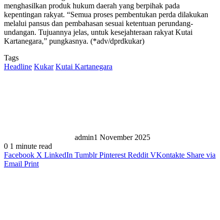
menghasilkan produk hukum daerah yang berpihak pada
kepentingan rakyat. “Semua proses pembentukan perda dilakukan
melalui pansus dan pembahasan sesuai ketentuan perundang-
undangan. Tujuannya jelas, untuk kesejahteraan rakyat Kutai
Kartanegara,” pungkasnya. (*adv/dprdkukar)
Tags
Headline
Kukar
Kutai Kartanegara
admin
1 November 2025
0
1 minute read
Facebook
X
LinkedIn
Tumblr
Pinterest
Reddit
VKontakte
Share via
Email
Print