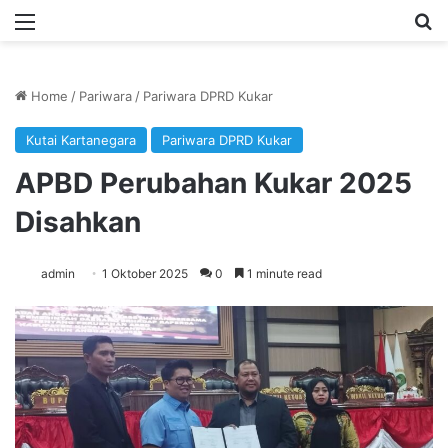
Menu
Se
Home
/
Pariwara
/
Pariwara DPRD Kukar
Kutai Kartanegara
Pariwara DPRD Kukar
APBD Perubahan Kukar 2025
Disahkan
admin
1 Oktober 2025
0
1 minute read