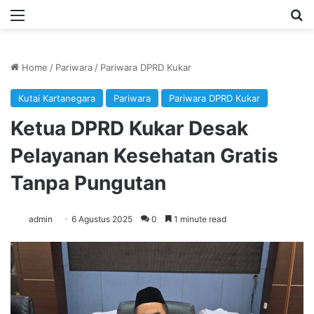
Menu
Se
Home
/
Pariwara
/
Pariwara DPRD Kukar
Kutai Kartanegara
Pariwara
Pariwara DPRD Kukar
Ketua DPRD Kukar Desak
Pelayanan Kesehatan Gratis
Tanpa Pungutan
admin
6 Agustus 2025
0
1 minute read