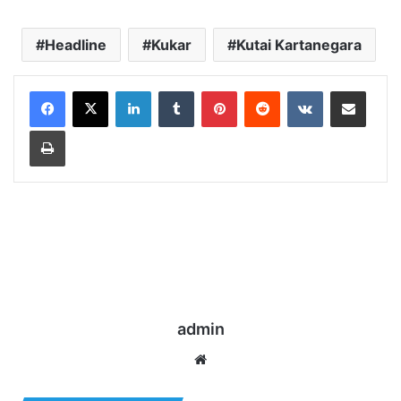
Headline
Kukar
Kutai Kartanegara
LinkedIn
Tumblr
Pinterest
Reddit
VKontakte
Share via Email
Print
admin
Website