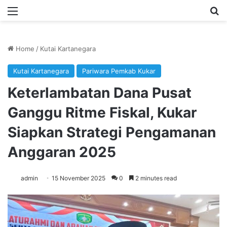
Menu
Se
Home
/
Kutai Kartanegara
Kutai Kartanegara
Pariwara Pemkab Kukar
Keterlambatan Dana Pusat
Ganggu Ritme Fiskal, Kukar
Siapkan Strategi Pengamanan
Anggaran 2025
admin
15 November 2025
0
2 minutes read