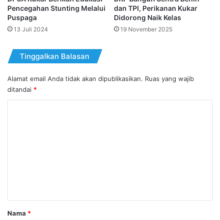
Pencegahan Stunting Melalui
dan TPI, Perikanan Kukar
Puspaga
Didorong Naik Kelas
13 Juli 2024
19 November 2025
Tinggalkan Balasan
Alamat email Anda tidak akan dipublikasikan.
Ruas yang wajib
ditandai
*
K
o
m
e
n
t
a
r
Nama
*