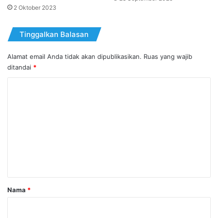
2 Oktober 2023
Tinggalkan Balasan
Alamat email Anda tidak akan dipublikasikan.
Ruas yang wajib
ditandai
*
K
o
m
e
n
t
a
r
Nama
*
*