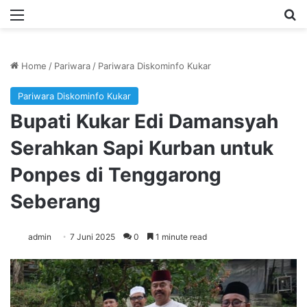
Menu
Se
Home
/
Pariwara
/
Pariwara Diskominfo Kukar
Pariwara Diskominfo Kukar
Bupati Kukar Edi Damansyah
Serahkan Sapi Kurban untuk
Ponpes di Tenggarong
Seberang
admin
7 Juni 2025
0
1 minute read