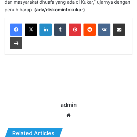
dan masyarakat dhuafa yang ada di Kukar,” ujarnya dengan
penuh harap.
(adv/diskominfokukar)
LinkedIn
Tumblr
Pinterest
Reddit
VKontakte
Share via Email
Print
admin
Website
Related Articles