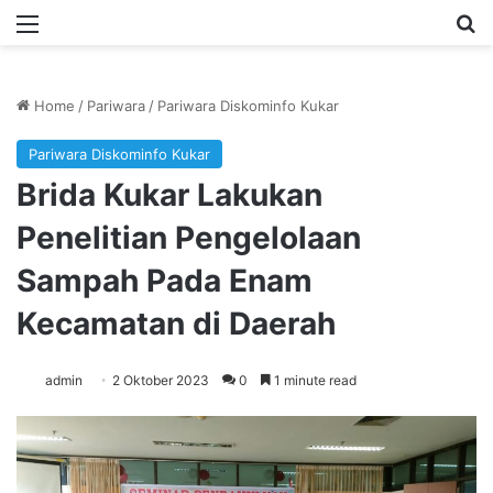
Menu
Se
Home
/
Pariwara
/
Pariwara Diskominfo Kukar
Pariwara Diskominfo Kukar
Brida Kukar Lakukan
Penelitian Pengelolaan
Sampah Pada Enam
Kecamatan di Daerah
admin
2 Oktober 2023
0
1 minute read