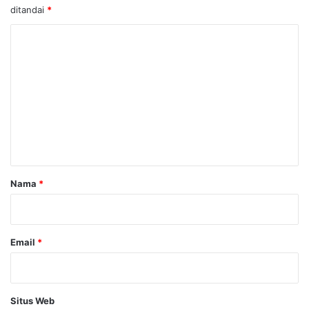
ditandai
*
K
o
m
e
n
t
a
r
Nama
*
*
Email
*
Situs Web