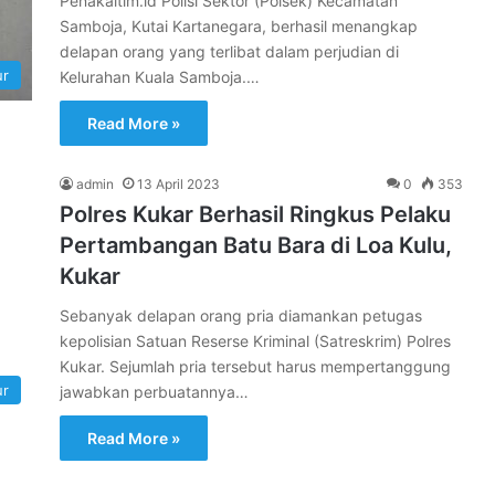
Penakaltim.id Polisi Sektor (Polsek) Kecamatan
Samboja, Kutai Kartanegara, berhasil menangkap
delapan orang yang terlibat dalam perjudian di
ur
Kelurahan Kuala Samboja.…
Read More »
admin
13 April 2023
0
353
Polres Kukar Berhasil Ringkus Pelaku
Pertambangan Batu Bara di Loa Kulu,
Kukar
Sebanyak delapan orang pria diamankan petugas
kepolisian Satuan Reserse Kriminal (Satreskrim) Polres
Kukar. Sejumlah pria tersebut harus mempertanggung
ur
jawabkan perbuatannya…
Read More »