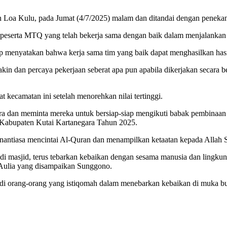
Loa Kulu, pada Jumat (4/7/2025) malam dan ditandai dengan penekan
 peserta MTQ yang telah bekerja sama dengan baik dalam menjalankan 
p menyatakan bahwa kerja sama tim yang baik dapat menghasilkan has
akin dan percaya pekerjaan seberat apa pun apabila dikerjakan secara 
kecamatan ini setelah menorehkan nilai tertinggi.
a dan meminta mereka untuk bersiap-siap mengikuti babak pembinaan 
Kabupaten Kutai Kartanegara Tahun 2025.
enantiasa mencintai Al-Quran dan menampilkan ketaatan kepada Allah
di masjid, terus tebarkan kebaikan dengan sesama manusia dan lingkung
 Aulia yang disampaikan Sunggono.
di orang-orang yang istiqomah dalam menebarkan kebaikan di muka bu