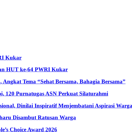
RI Kukar
ian HUT ke-64 PWRI Kukar
 Angkat Tema “Sehat Bersama, Bahagia Bersama”
i, 120 Purnatugas ASN Perkuat Silaturahmi
al, Dinilai Inspiratif Menjembatani Aspirasi Warg
erharu Disambut Ratusan Warga
le’s Choice Award 2026