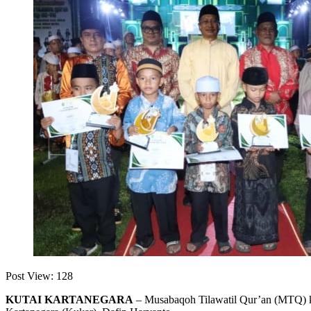
Post View:
128
KUTAI KARTANEGARA
– Musabaqoh Tilawatil Qur’an (MTQ) ke