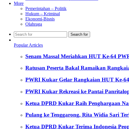
More
Pemerintahan – Politik
Hukum – Kriminal
Ekonomi-Bisnis
Olahraga
Search for
Popular Articles
Senam Massal Meriahkan HUT Ke-64 PW
Ratusan Peserta Bakal Ramaikan Rangka
PWRI Kukar Gelar Rangkaian HUT Ke-64,
PWRI Kukar Rekreasi ke Pantai Panritalop
Ketua DPRD Kukar Raih Penghargaan Nasion
Pulang ke Tenggarong, Rita Widia Sari T
Ketua DPRD Kukar Terima Indonesia Peop