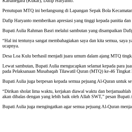
Kartanegara (Kukar), Dafip Haryanto.
Penutupan MTQ ini berlangsung di Lapangan Sepak Bola Kecamatan 
Dafip Haryanto memberikan apresiasi yang tinggi kepada panitia dan
Bupati Aulia Rahman Basri melalui sambutan yang disampaikan Dafi
“Hal ini tentunya sangat membahagiakan saya dan kita semua, saya y
ucapnya.
Desa Loa Kulu berhasil menjadi juara umum dalam ajang MTQ tingkat 
Lewat sambutan, Bupati Aulia mengucapkan selamat kepada para juar
pada Pelaksanaan Musabaqah Tilawatil Quran (MTQ) ke-46 Tingkat 
Bupati Aulia juga berpesan kepada semua pejuang Al-Quran untuk s
“Dirikan sholat lima waktu, kerjakan diawal waktu dan berjamaahlah 
akan dibalas dengan yang lebih baik oleh Allah SWT,” pesan Bupati
Bupati Aulia juga mengingatkan agar semua pejuang Al-Quran menja