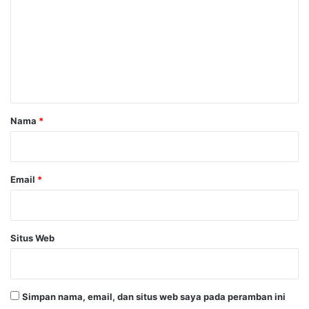
m
e
n
t
a
r
Nama
*
*
Email
*
Situs Web
Simpan nama, email, dan situs web saya pada peramban ini