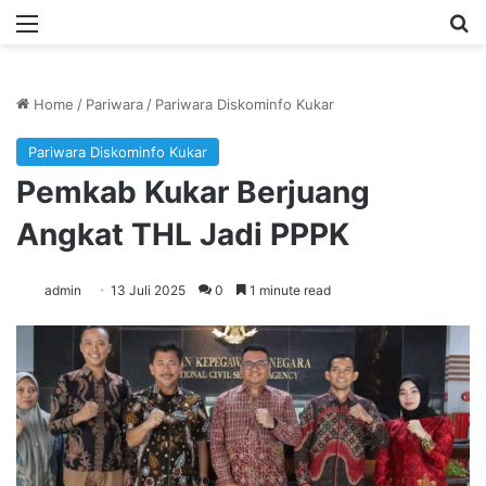
Menu
Se
Home
/
Pariwara
/
Pariwara Diskominfo Kukar
Pariwara Diskominfo Kukar
Pemkab Kukar Berjuang
Angkat THL Jadi PPPK
admin
13 Juli 2025
0
1 minute read