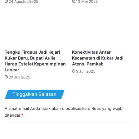
24 Agustus 2025
13 Mei 2025
Tengku Firdaus Jadi Kejari
Konektivitas Antar
Kukar Baru, Bupati Aulia
Kecamatan di Kukar Jadi
Harap Estafet Kepemimpinan
Atensi Pemkab
Lancar
9 Juli 2025
29 Juli 2025
Tinggalkan Balasan
Alamat email Anda tidak akan dipublikasikan.
Ruas yang wajib
ditandai
*
K
o