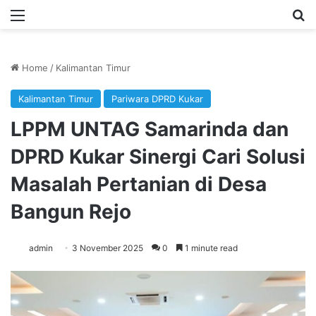
Menu
Se
Home
/
Kalimantan Timur
Kalimantan Timur
Pariwara DPRD Kukar
LPPM UNTAG Samarinda dan
DPRD Kukar Sinergi Cari Solusi
Masalah Pertanian di Desa
Bangun Rejo
admin
3 November 2025
0
1 minute read