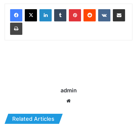
LinkedIn
Tumblr
Pinterest
Reddit
VKontakte
Share via Email
Print
admin
Website
Related Articles