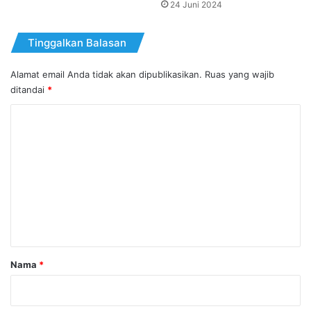
24 Juni 2024
Tinggalkan Balasan
Alamat email Anda tidak akan dipublikasikan.
Ruas yang wajib
ditandai
*
K
o
m
e
n
t
a
r
Nama
*
*