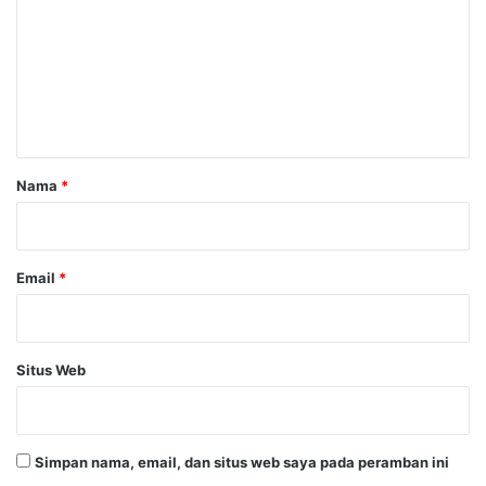
m
e
n
t
a
r
Nama
*
*
Email
*
Situs Web
Simpan nama, email, dan situs web saya pada peramban ini