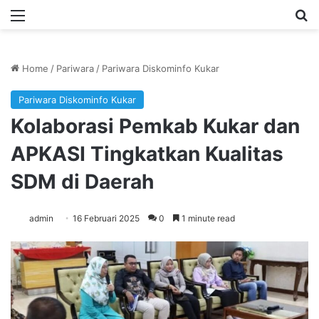
Menu
Se
Home
/
Pariwara
/
Pariwara Diskominfo Kukar
Pariwara Diskominfo Kukar
Kolaborasi Pemkab Kukar dan
APKASI Tingkatkan Kualitas
SDM di Daerah
admin
16 Februari 2025
0
1 minute read