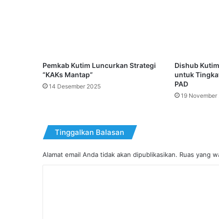
Pemkab Kutim Luncurkan Strategi
Dishub Kutim 
“KAKs Mantap”
untuk Tingk
PAD
14 Desember 2025
19 November
Tinggalkan Balasan
Alamat email Anda tidak akan dipublikasikan.
Ruas yang wa
K
o
m
e