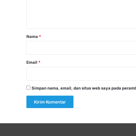
n
t
a
r
Nama
*
*
Email
*
Simpan nama, email, dan situs web saya pada peramb