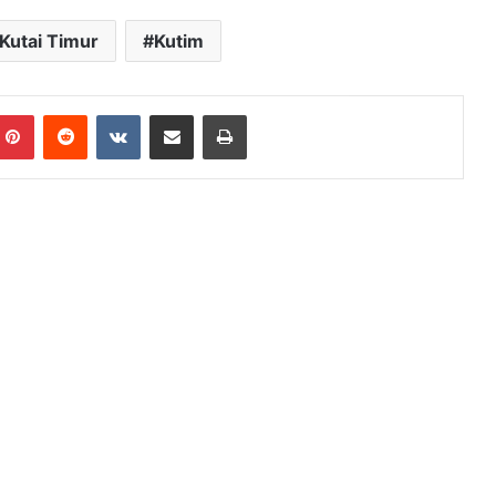
Kutai Timur
Kutim
mblr
Pinterest
Reddit
VKontakte
Share via Email
Print