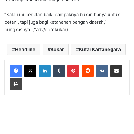
“Kalau ini berjalan baik, dampaknya bukan hanya untuk
petani, tapi juga bagi ketahanan pangan daerah,”
pungkasnya. (*adv/dprdkukar)
Headline
Kukar
Kutai Kartanegara
LinkedIn
Tumblr
Pinterest
Reddit
VKontakte
Share via Email
Print