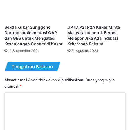
Sekda Kukar Sunggono
UPTD P2TP2A Kukar Minta
Dorong Implementasi GAP
Masyarakat untuk Berani
dan GBS untuk Mengatasi
Melapor Jika Ada Indikasi
Kesenjangan Gender di Kukar
Kekerasan Seksual
11 September 2024
21 Agustus 2024
Tinggalkan Balasan
Alamat email Anda tidak akan dipublikasikan.
Ruas yang wajib
ditandai
*
K
o
m
e