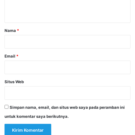
n
t
a
r
Nama
*
*
Email
*
Situs Web
Simpan nama, email, dan situs web saya pada peramban ini
untuk komentar saya berikutnya.