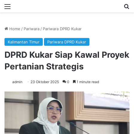
Menu
Se
Home
/
Pariwara
/
Pariwara DPRD Kukar
Kalimantan Timur
Pariwara DPRD Kukar
DPRD Kukar Siap Kawal Proyek
Pertanian Strategis
admin
23 Oktober 2025
0
1 minute read