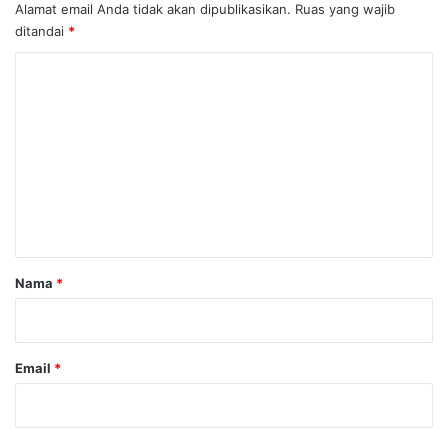
Alamat email Anda tidak akan dipublikasikan.
Ruas yang wajib
ditandai
*
K
o
m
e
n
t
a
r
Nama
*
*
Email
*