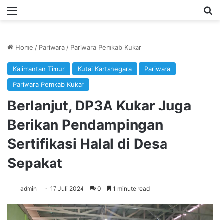
Menu
Se
Home
/
Pariwara
/
Pariwara Pemkab Kukar
Kalimantan Timur
Kutai Kartanegara
Pariwara
Pariwara Pemkab Kukar
Berlanjut, DP3A Kukar Juga
Berikan Pendampingan
Sertifikasi Halal di Desa
Sepakat
admin
17 Juli 2024
0
1 minute read