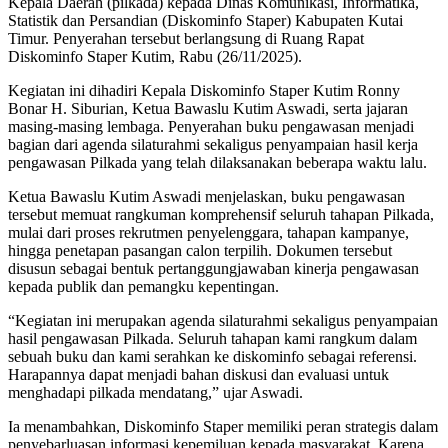
Kepala Daerah (pilkada) kepada Dinas Komunikasi, Informatika,
Statistik dan Persandian (Diskominfo Staper) Kabupaten Kutai
Timur. Penyerahan tersebut berlangsung di Ruang Rapat
Diskominfo Staper Kutim, Rabu (26/11/2025).
Kegiatan ini dihadiri Kepala Diskominfo Staper Kutim Ronny
Bonar H. Siburian, Ketua Bawaslu Kutim Aswadi, serta jajaran
masing-masing lembaga. Penyerahan buku pengawasan menjadi
bagian dari agenda silaturahmi sekaligus penyampaian hasil kerja
pengawasan Pilkada yang telah dilaksanakan beberapa waktu lalu.
Ketua Bawaslu Kutim Aswadi menjelaskan, buku pengawasan
tersebut memuat rangkuman komprehensif seluruh tahapan Pilkada,
mulai dari proses rekrutmen penyelenggara, tahapan kampanye,
hingga penetapan pasangan calon terpilih. Dokumen tersebut
disusun sebagai bentuk pertanggungjawaban kinerja pengawasan
kepada publik dan pemangku kepentingan.
“Kegiatan ini merupakan agenda silaturahmi sekaligus penyampaian
hasil pengawasan Pilkada. Seluruh tahapan kami rangkum dalam
sebuah buku dan kami serahkan ke diskominfo sebagai referensi.
Harapannya dapat menjadi bahan diskusi dan evaluasi untuk
menghadapi pilkada mendatang,” ujar Aswadi.
Ia menambahkan, Diskominfo Staper memiliki peran strategis dalam
penyebarluasan informasi kepemiluan kepada masyarakat. Karena