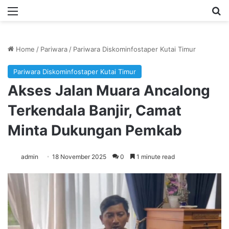
Menu
Se
Home
/
Pariwara
/
Pariwara Diskominfostaper Kutai Timur
Pariwara Diskominfostaper Kutai Timur
Akses Jalan Muara Ancalong
Terkendala Banjir, Camat
Minta Dukungan Pemkab
admin
18 November 2025
0
1 minute read