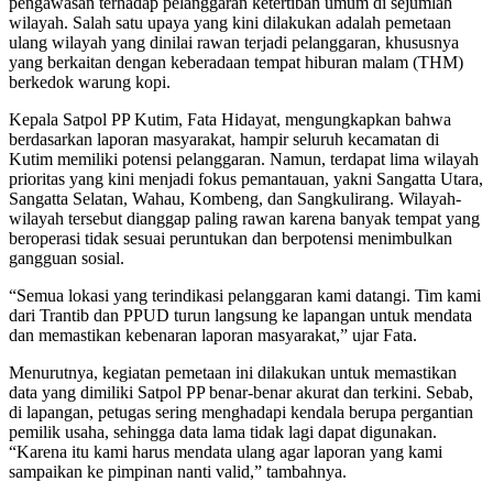
pengawasan terhadap pelanggaran ketertiban umum di sejumlah
wilayah. Salah satu upaya yang kini dilakukan adalah pemetaan
ulang wilayah yang dinilai rawan terjadi pelanggaran, khususnya
yang berkaitan dengan keberadaan tempat hiburan malam (THM)
berkedok warung kopi.
Kepala Satpol PP Kutim, Fata Hidayat, mengungkapkan bahwa
berdasarkan laporan masyarakat, hampir seluruh kecamatan di
Kutim memiliki potensi pelanggaran. Namun, terdapat lima wilayah
prioritas yang kini menjadi fokus pemantauan, yakni Sangatta Utara,
Sangatta Selatan, Wahau, Kombeng, dan Sangkulirang. Wilayah-
wilayah tersebut dianggap paling rawan karena banyak tempat yang
beroperasi tidak sesuai peruntukan dan berpotensi menimbulkan
gangguan sosial.
“Semua lokasi yang terindikasi pelanggaran kami datangi. Tim kami
dari Trantib dan PPUD turun langsung ke lapangan untuk mendata
dan memastikan kebenaran laporan masyarakat,” ujar Fata.
Menurutnya, kegiatan pemetaan ini dilakukan untuk memastikan
data yang dimiliki Satpol PP benar-benar akurat dan terkini. Sebab,
di lapangan, petugas sering menghadapi kendala berupa pergantian
pemilik usaha, sehingga data lama tidak lagi dapat digunakan.
“Karena itu kami harus mendata ulang agar laporan yang kami
sampaikan ke pimpinan nanti valid,” tambahnya.