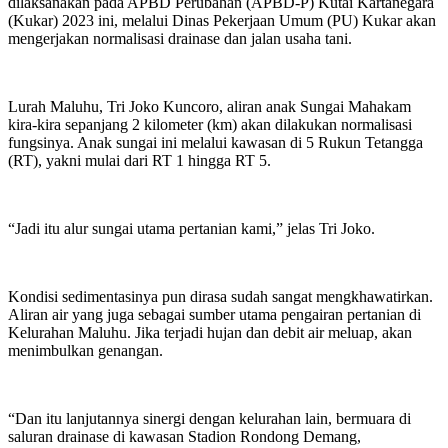
dilaksanakan pada APBD Perubahan (APBD-P) Kutai Kartanegara
(Kukar) 2023 ini, melalui Dinas Pekerjaan Umum (PU) Kukar akan
mengerjakan normalisasi drainase dan jalan usaha tani.
Lurah Maluhu, Tri Joko Kuncoro, aliran anak Sungai Mahakam
kira-kira sepanjang 2 kilometer (km) akan dilakukan normalisasi
fungsinya. Anak sungai ini melalui kawasan di 5 Rukun Tetangga
(RT), yakni mulai dari RT 1 hingga RT 5.
“Jadi itu alur sungai utama pertanian kami,” jelas Tri Joko.
Kondisi sedimentasinya pun dirasa sudah sangat mengkhawatirkan.
Aliran air yang juga sebagai sumber utama pengairan pertanian di
Kelurahan Maluhu. Jika terjadi hujan dan debit air meluap, akan
menimbulkan genangan.
“Dan itu lanjutannya sinergi dengan kelurahan lain, bermuara di
saluran drainase di kawasan Stadion Rondong Demang,