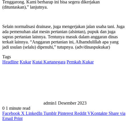
Tenggarong. Kami berharap ini bisa segera dikerjakan
(dituntaskan),” lanjutnya.
Selain normalisasi drainase, juga mengerjakan jalan usaha tani. Juga
ada pemenuhan alat mesin pertanian (alsintan), pupuk dan juga
sapras pertanian lainnya. Tentunya masuk dalam anggaran dinas
terkait lainnya. “Anggaran pertanian ini, Alhamdulillah apa yang
jadi usulan (selalu) dipenuhi,” tutupnya. (adv/dinaspukukar)
Tags
Headline
Kukar
Kutai Kartanegara
Pemkab Kukar
admin
1 Desember 2023
0
1 minute read
Facebook
X
LinkedIn
Tumblr
Pinterest
Reddit
VKontakte
Share via
Email
Print