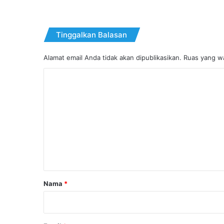
Tinggalkan Balasan
Alamat email Anda tidak akan dipublikasikan.
Ruas yang wa
K
o
m
e
n
t
a
r
Nama
*
*