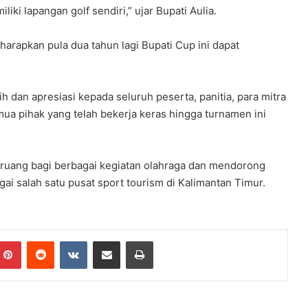
ki lapangan golf sendiri,” ujar Bupati Aulia.
iharapkan pula dua tahun lagi Bupati Cup ini dapat
 dan apresiasi kepada seluruh peserta, panitia, para mitra
ua pihak yang telah bekerja keras hingga turnamen ini
uang bagi berbagai kegiatan olahraga dan mendorong
ai salah satu pusat sport tourism di Kalimantan Timur.
mblr
Pinterest
Reddit
VKontakte
Share via Email
Print