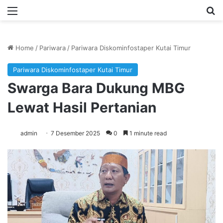
Menu
Se
Home
/
Pariwara
/
Pariwara Diskominfostaper Kutai Timur
Pariwara Diskominfostaper Kutai Timur
Swarga Bara Dukung MBG
Lewat Hasil Pertanian
admin
7 Desember 2025
0
1 minute read