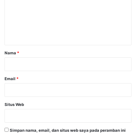
m
e
n
t
a
r
Nama
*
*
Email
*
Situs Web
Simpan nama, email, dan situs web saya pada peramban ini