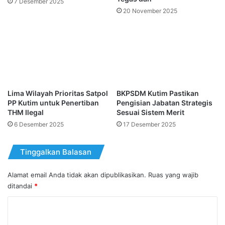
7 Desember 2025
20 November 2025
Lima Wilayah Prioritas Satpol
BKPSDM Kutim Pastikan
PP Kutim untuk Penertiban
Pengisian Jabatan Strategis
THM Ilegal
Sesuai Sistem Merit
6 Desember 2025
17 Desember 2025
Tinggalkan Balasan
Alamat email Anda tidak akan dipublikasikan.
Ruas yang wajib
ditandai
*
K
o