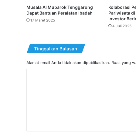
Musala Al Mubarok Tenggarong
Kolaborasi 
Dapat Bantuan Peralatan Ibadah
Pariwisata di
Investor Beri
17 Maret 2025
4 Juli 2025
Tinggalkan Balasan
Alamat email Anda tidak akan dipublikasikan.
Ruas yang wa
K
o
m
e
n
t
a