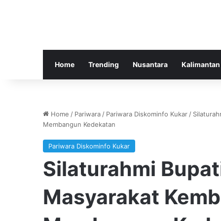
Home
Trending
Nusantara
Kalimantan
Home
/
Pariwara
/
Pariwara Diskominfo Kukar
/
Silatura
Membangun Kedekatan
Pariwara Diskominfo Kukar
Silaturahmi Bupa
Masyarakat Kemb