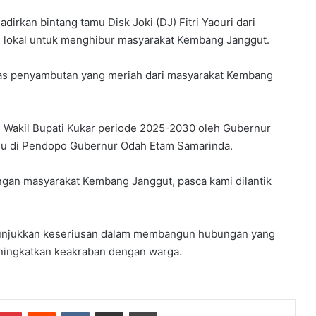
dirkan bintang tamu Disk Joki (DJ) Fitri Yaouri dari
an lokal untuk menghibur masyarakat Kembang Janggut.
tas penyambutan yang meriah dari masyarakat Kembang
n Wakil Bupati Kukar periode 2025-2030 oleh Gubernur
lalu di Pendopo Gubernur Odah Etam Samarinda.
engan masyarakat Kembang Janggut, pasca kami dilantik
enunjukkan keseriusan dalam membangun hubungan yang
ingkatkan keakraban dengan warga.
mblr
Pinterest
Reddit
VKontakte
Share via Email
Print