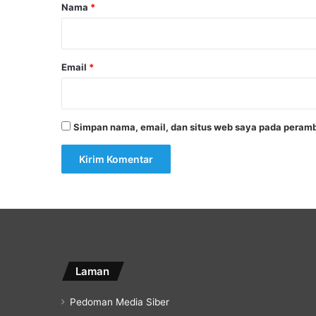
r
Nama
*
*
Email
*
Simpan nama, email, dan situs web saya pada peramb
Laman
Pedoman Media Siber