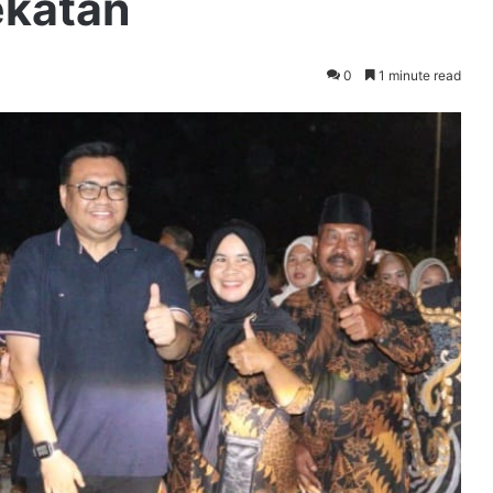
katan
0
1 minute read