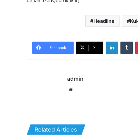
depan. (*adv/dprdkukar)
Headline
Ku
LinkedIn
Tu
Facebook
X
admin
Website
Related Articles