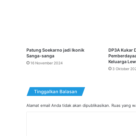
Patung Soekarno jadi Ikonik
DP3A Kukar 
Sanga-sanga
Pemberdayaa
Keluarga Lew
16 November 2024
3 Oktober 20
Tinggalkan Balasan
Alamat email Anda tidak akan dipublikasikan.
Ruas yang wa
K
o
m