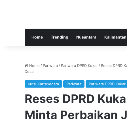
Home
Trending
Nusantara
Kalimantan
Home
/
Pariwara
/
Pariwara DPRD Kukar
/
Reses DPRD Ku
Desa
Kutai Kartanegara
Pariwara
Pariwara DPRD Kukar
Reses DPRD Kukar
Minta Perbaikan 