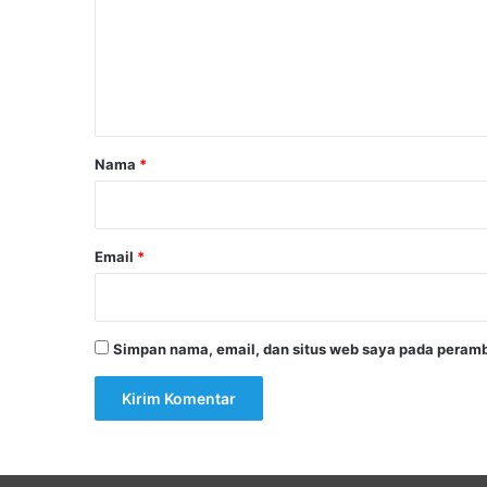
e
n
t
a
r
Nama
*
*
Email
*
Simpan nama, email, dan situs web saya pada peramb