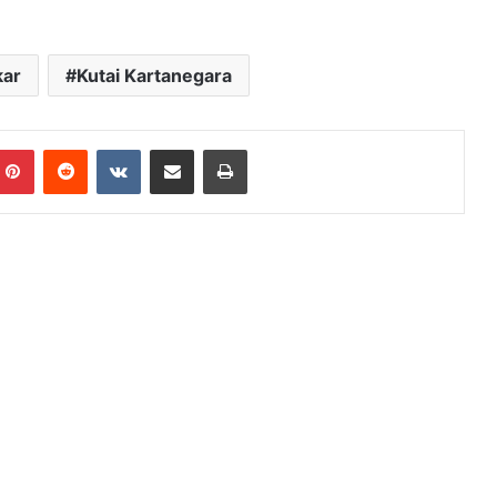
kar
Kutai Kartanegara
mblr
Pinterest
Reddit
VKontakte
Share via Email
Print