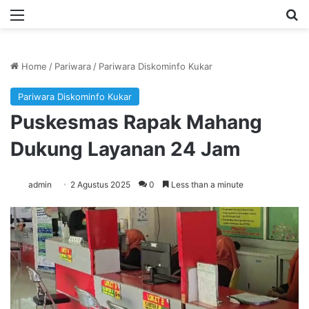
Menu
Se
Home
/
Pariwara
/
Pariwara Diskominfo Kukar
Pariwara Diskominfo Kukar
Puskesmas Rapak Mahang
Dukung Layanan 24 Jam
admin
2 Agustus 2025
0
Less than a minute