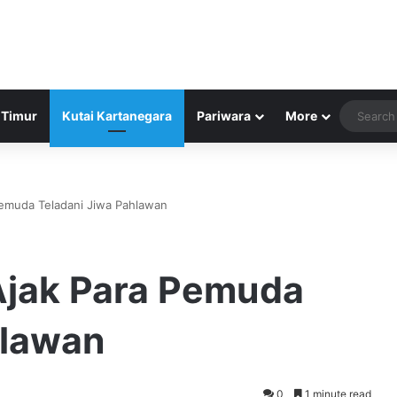
 Timur
Kutai Kartanegara
Pariwara
More
Pemuda Teladani Jiwa Pahlawan
 Ajak Para Pemuda
hlawan
0
1 minute read