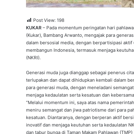
Post View:
198
KUKAR
– Pada momentum peringatan hari pahlawan,
(Kukar), Bambang Arwanto, mengajak para generasi
dalam bersosial media, dengan berpartisipasi aktif u
membangun Indonesia, termasuk menjaga keutuhan
(NKRI).
Generasi muda juga dianggap sebagai penerus cita-c
terlupakan dan dapat dihidupkan kembali dalam be
para generasi muda, dengan meneladani semangat
menjaga kedaulatan serta kesatuan dan kebersamaa
“Melalui momentum ini, saya atas nama pemerinta
meniru semangat dan jiwa patriotisme dari para p
kesatuan. Diantaranya, dengan berperan aktif bersin
inovatif dan menjaga keutuhan serta kedaulatan NK
dan tabur bunga di Taman Makam Pahlawan (TMP) 