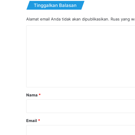
Tinggalkan Balasan
Alamat email Anda tidak akan dipublikasikan.
Ruas yang wa
K
o
m
e
n
t
a
r
Nama
*
*
Email
*