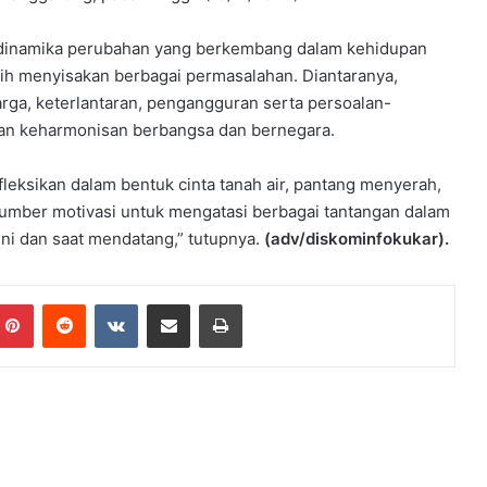
 dinamika perubahan yang berkembang dalam kehidupan
ih menyisakan berbagai permasalahan. Diantaranya,
arga, keterlantaran, pengangguran serta persoalan-
an keharmonisan berbangsa dan bernegara.
eksikan dalam bentuk cinta tanah air, pantang menyerah,
 sumber motivasi untuk mengatasi berbagai tantangan dalam
ni dan saat mendatang,” tutupnya.
(adv/diskominfokukar).
mblr
Pinterest
Reddit
VKontakte
Share via Email
Print