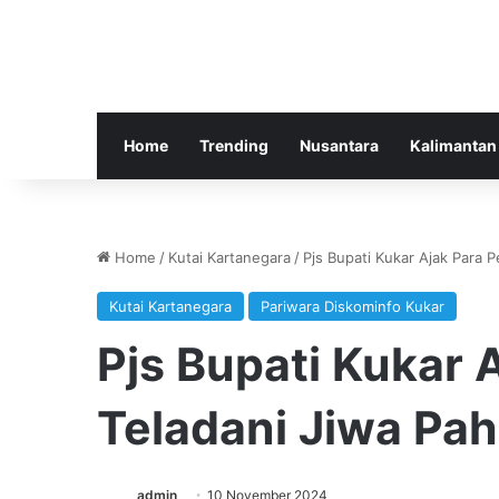
Home
Trending
Nusantara
Kalimantan
Home
/
Kutai Kartanegara
/
Pjs Bupati Kukar Ajak Para 
Kutai Kartanegara
Pariwara Diskominfo Kukar
Pjs Bupati Kukar
Teladani Jiwa Pa
admin
10 November 2024