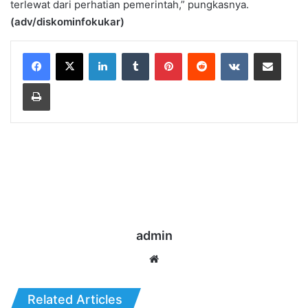
terlewat dari perhatian pemerintah,” pungkasnya.
(adv/diskominfokukar)
LinkedIn
Tumblr
Pinterest
Reddit
VKontakte
Share via Email
Print
admin
Website
Related Articles