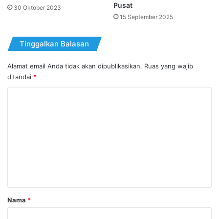
Pusat
30 Oktober 2023
15 September 2025
Tinggalkan Balasan
Alamat email Anda tidak akan dipublikasikan.
Ruas yang wajib
ditandai
*
K
o
m
e
n
t
a
r
Nama
*
*