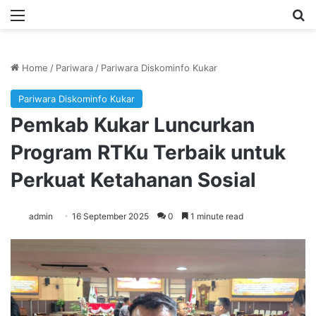
Menu
Se
Home
/
Pariwara
/
Pariwara Diskominfo Kukar
Pariwara Diskominfo Kukar
Pemkab Kukar Luncurkan
Program RTKu Terbaik untuk
Perkuat Ketahanan Sosial
admin
16 September 2025
0
1 minute read