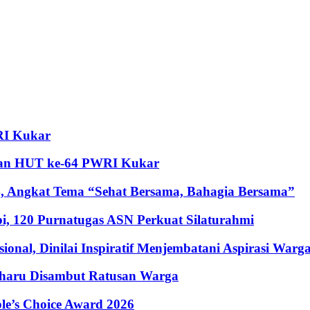
RI Kukar
ian HUT ke-64 PWRI Kukar
 Angkat Tema “Sehat Bersama, Bahagia Bersama”
i, 120 Purnatugas ASN Perkuat Silaturahmi
al, Dinilai Inspiratif Menjembatani Aspirasi Warg
erharu Disambut Ratusan Warga
le’s Choice Award 2026