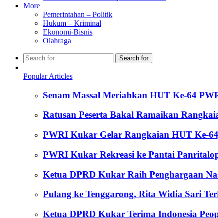
More
Pemerintahan – Politik
Hukum – Kriminal
Ekonomi-Bisnis
Olahraga
Search for
Popular Articles
Senam Massal Meriahkan HUT Ke-64 PW
Ratusan Peserta Bakal Ramaikan Rangka
PWRI Kukar Gelar Rangkaian HUT Ke-64,
PWRI Kukar Rekreasi ke Pantai Panritalop
Ketua DPRD Kukar Raih Penghargaan Nasion
Pulang ke Tenggarong, Rita Widia Sari T
Ketua DPRD Kukar Terima Indonesia Peop