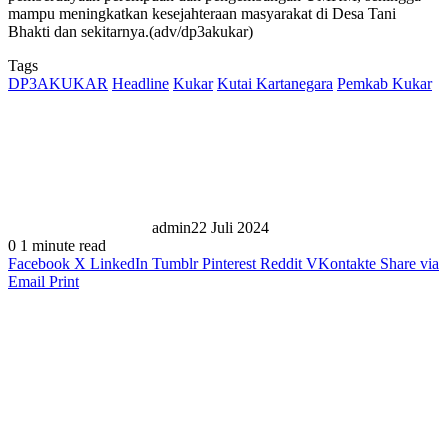
mampu meningkatkan kesejahteraan masyarakat di Desa Tani
Bhakti dan sekitarnya.(adv/dp3akukar)
Tags
DP3AKUKAR
Headline
Kukar
Kutai Kartanegara
Pemkab Kukar
admin
22 Juli 2024
0
1 minute read
Facebook
X
LinkedIn
Tumblr
Pinterest
Reddit
VKontakte
Share via
Email
Print