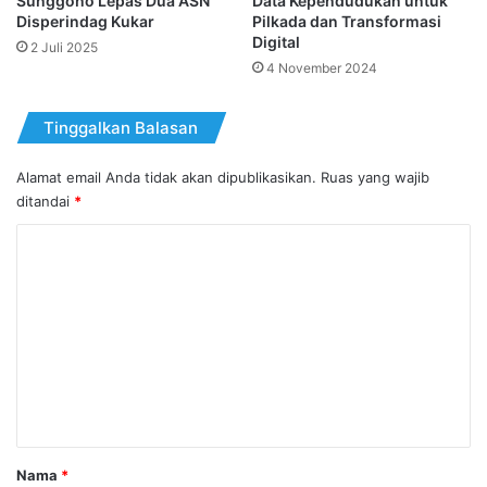
Sunggono Lepas Dua ASN
Data Kependudukan untuk
Disperindag Kukar
Pilkada dan Transformasi
Digital
2 Juli 2025
4 November 2024
Tinggalkan Balasan
Alamat email Anda tidak akan dipublikasikan.
Ruas yang wajib
ditandai
*
K
o
m
e
n
t
a
r
Nama
*