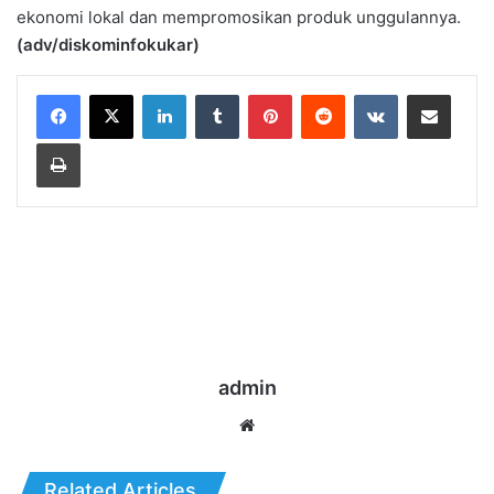
ekonomi lokal dan mempromosikan produk unggulannya.
(adv/diskominfokukar)
LinkedIn
Tumblr
Pinterest
Reddit
VKontakte
Share via Email
Print
admin
Website
Related Articles