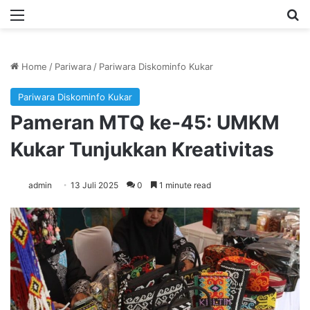
Menu
Se
Home
/
Pariwara
/
Pariwara Diskominfo Kukar
Pariwara Diskominfo Kukar
Pameran MTQ ke-45: UMKM
Kukar Tunjukkan Kreativitas
admin
13 Juli 2025
0
1 minute read