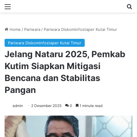
Menu
Se
Home
/
Pariwara
/
Pariwara Diskominfostaper Kutai Timur
Pariwara Diskominfostaper Kutai Timur
Jelang Nataru 2025, Pemkab
Kutim Siapkan Mitigasi
Bencana dan Stabilitas
Pangan
admin
2 Desember 2025
0
1 minute read