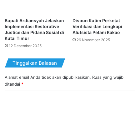
Bupati Ardiansyah Jelaskan
Disbun Kutim Perketat
Implementasi Restorative
Verifikasi dan Lengkapi
Justice dan Pidana Sosial di
Alutsista Petani Kakao
Kutai Timur
26 November 2025
12 Desember 2025
Tinggalkan Balasan
Alamat email Anda tidak akan dipublikasikan.
Ruas yang wajib
ditandai
*
K
o
m
e
n