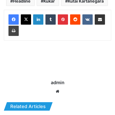
Headline
Kukar
Kutai Kartanegara
LinkedIn
Tumblr
Pinterest
Reddit
VKontakte
Share via Email
Print
admin
Website
Related Articles