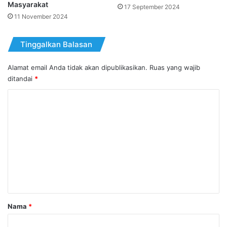
Masyarakat
17 September 2024
11 November 2024
Tinggalkan Balasan
Alamat email Anda tidak akan dipublikasikan.
Ruas yang wajib
ditandai
*
K
o
m
e
n
t
a
r
Nama
*
*