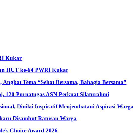
RI Kukar
ian HUT ke-64 PWRI Kukar
 Angkat Tema “Sehat Bersama, Bahagia Bersama”
i, 120 Purnatugas ASN Perkuat Silaturahmi
al, Dinilai Inspiratif Menjembatani Aspirasi Warg
erharu Disambut Ratusan Warga
le’s Choice Award 2026