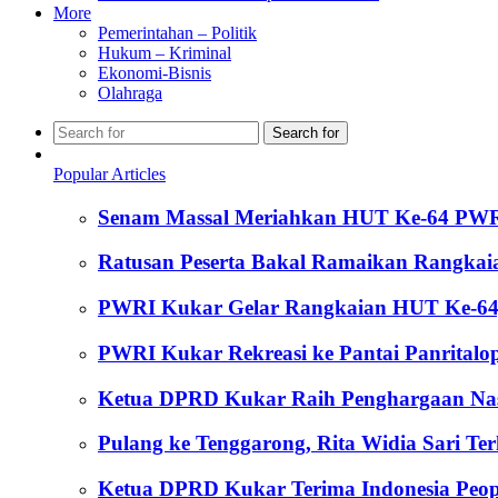
More
Pemerintahan – Politik
Hukum – Kriminal
Ekonomi-Bisnis
Olahraga
Search for
Popular Articles
Senam Massal Meriahkan HUT Ke-64 PW
Ratusan Peserta Bakal Ramaikan Rangka
PWRI Kukar Gelar Rangkaian HUT Ke-64,
PWRI Kukar Rekreasi ke Pantai Panritalop
Ketua DPRD Kukar Raih Penghargaan Nasion
Pulang ke Tenggarong, Rita Widia Sari T
Ketua DPRD Kukar Terima Indonesia Peop