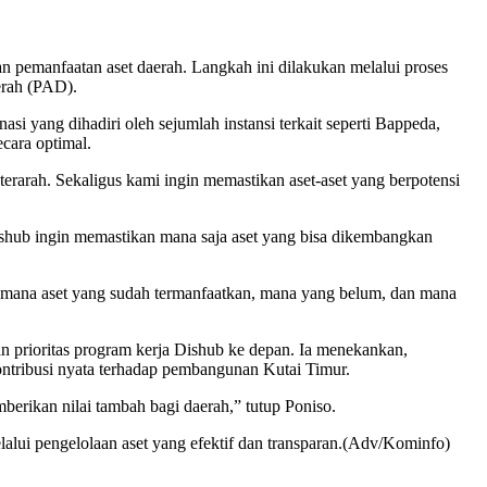
emanfaatan aset daerah. Langkah ini dilakukan melalui proses
erah (PAD).
i yang dihadiri oleh sejumlah instansi terkait seperti Bappeda,
cara optimal.
erarah. Sekaligus kami ingin memastikan aset-aset yang berpotensi
Dishub ingin memastikan mana saja aset yang bisa dikembangkan
etail mana aset yang sudah termanfaatkan, mana yang belum, dan mana
an prioritas program kerja Dishub ke depan. Ia menekankan,
ontribusi nyata terhadap pembangunan Kutai Timur.
emberikan nilai tambah bagi daerah,” tutup Poniso.
lui pengelolaan aset yang efektif dan transparan.(Adv/Kominfo)