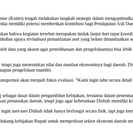
 (Kutim) tengah melakukan langkah strategis dalam mengoptimalkan p
inilai memiliki potensi memberikan kontribusi bagi Pendapatan Asli Da
bahwa kegiatan tersebut merupakan tindak lanjut dari rapat koordinas
bahas upaya revitalisasi pemanfaatan aset yang belum dimanfaatkan se
h data yang akurat agar pemeliharaan dan pengelolaannya bisa lebih t
t, tetapi juga menentukan nilai dan manfaat ekonominya bagi daerah. 
aupun pengelolaan mandiri.
ng transportasi akan menjadi fokus evaluasi. “Kami ingin tahu secara d
ng sebagai dasar dalam pengambilan kebijakan, terutama dalam penentu
kan pemasukan daerah, tetapi juga agar keberadaan Dishub memiliki k
 ingin aset-aset Dishub tidak hanya berfungsi secara fisik, tapi juga m
ukung kebijakan Bupati untuk memperkuat sektor ekonomi daerah mela