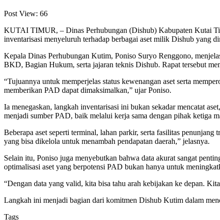
Post View:
66
KUTAI TIMUR, – Dinas Perhubungan (Dishub) Kabupaten Kutai Timur
inventarisasi menyeluruh terhadap berbagai aset milik Dishub yang d
Kepala Dinas Perhubungan Kutim, Poniso Suryo Renggono, menjelaskan 
BKD, Bagian Hukum, serta jajaran teknis Dishub. Rapat tersebut mem
“Tujuannya untuk memperjelas status kewenangan aset serta memperole
memberikan PAD dapat dimaksimalkan,” ujar Poniso.
Ia menegaskan, langkah inventarisasi ini bukan sekadar mencatat ase
menjadi sumber PAD, baik melalui kerja sama dengan pihak ketiga m
Beberapa aset seperti terminal, lahan parkir, serta fasilitas penunja
yang bisa dikelola untuk menambah pendapatan daerah,” jelasnya.
Selain itu, Poniso juga menyebutkan bahwa data akurat sangat penti
optimalisasi aset yang berpotensi PAD bukan hanya untuk meningkat
“Dengan data yang valid, kita bisa tahu arah kebijakan ke depan. Kita
Langkah ini menjadi bagian dari komitmen Dishub Kutim dalam mend
Tags