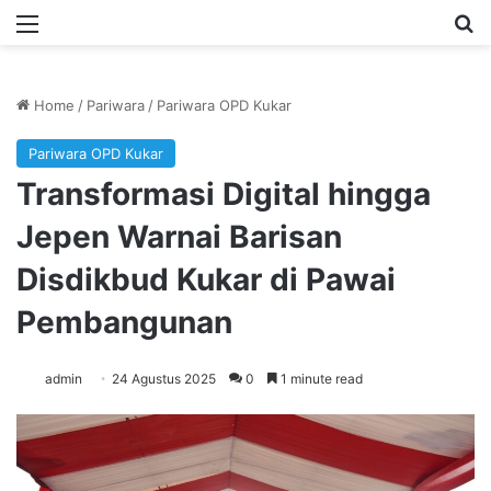
Menu
Se
Home
/
Pariwara
/
Pariwara OPD Kukar
Pariwara OPD Kukar
Transformasi Digital hingga
Jepen Warnai Barisan
Disdikbud Kukar di Pawai
Pembangunan
admin
24 Agustus 2025
0
1 minute read