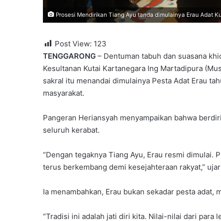
Prosesi Mendirikan Tiang Ayu tanda dimulainya Erau Adat Ku
Post View:
123
TENGGARONG
– Dentuman tabuh dan suasana khid
Kesultanan Kutai Kartanegara Ing Martadipura (M
sakral itu menandai dimulainya Pesta Adat Erau ta
masyarakat.
Pangeran Heriansyah menyampaikan bahwa berdirin
seluruh kerabat.
“Dengan tegaknya Tiang Ayu, Erau resmi dimulai. 
terus berkembang demi kesejahteraan rakyat,” ujar
Ia menambahkan, Erau bukan sekadar pesta adat, m
“Tradisi ini adalah jati diri kita. Nilai-nilai dari pa