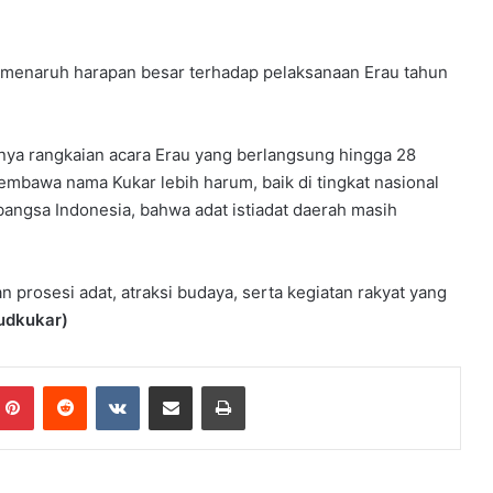
ga menaruh harapan besar terhadap pelaksanaan Erau tahun
ainya rangkaian acara Erau yang berlangsung hingga 28
mbawa nama Kukar lebih harum, baik di tingkat nasional
bangsa Indonesia, bahwa adat istiadat daerah masih
prosesi adat, atraksi budaya, serta kegiatan rakyat yang
udkukar)
mblr
Pinterest
Reddit
VKontakte
Share via Email
Print