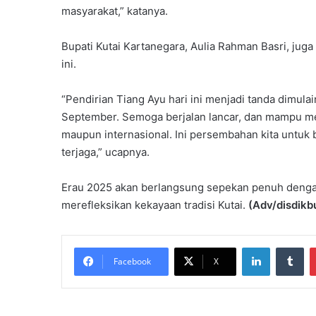
masyarakat,” katanya.
Bupati Kutai Kartanegara, Aulia Rahman Basri, ju
ini.
“Pendirian Tiang Ayu hari ini menjadi tanda dimul
September. Semoga berjalan lancar, dan mampu me
maupun internasional. Ini persembahan kita untuk 
terjaga,” ucapnya.
Erau 2025 akan berlangsung sepekan penuh dengan 
merefleksikan kekayaan tradisi Kutai.
(Adv/disdikb
LinkedIn
Tu
Facebook
X