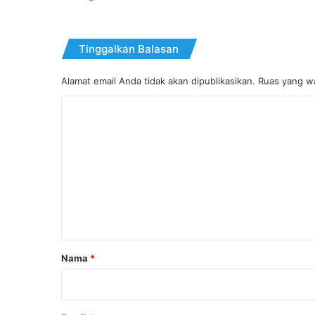
Tinggalkan Balasan
Alamat email Anda tidak akan dipublikasikan.
Ruas yang wa
K
o
m
e
n
t
a
r
Nama
*
*