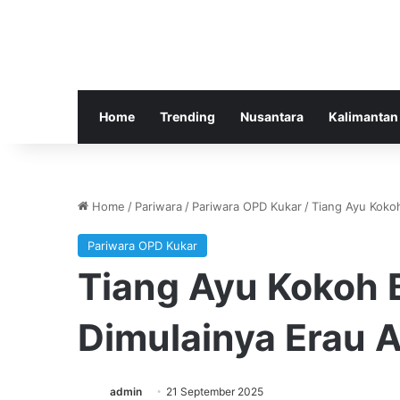
Home
Trending
Nusantara
Kalimantan
Home
/
Pariwara
/
Pariwara OPD Kukar
/
Tiang Ayu Kokoh
Pariwara OPD Kukar
Tiang Ayu Kokoh B
Dimulainya Erau 
admin
21 September 2025