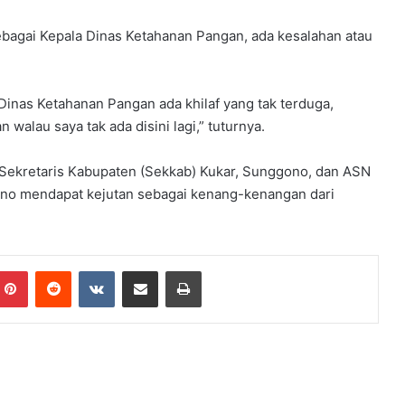
ebagai Kepala Dinas Ketahanan Pangan, ada kesalahan atau
Dinas Ketahanan Pangan ada khilaf yang tak terduga,
walau saya tak ada disini lagi,” tuturnya.
h Sekretaris Kabupaten (Sekkab) Kukar, Sunggono, dan ASN
ikno mendapat kejutan sebagai kenang-kenangan dari
mblr
Pinterest
Reddit
VKontakte
Share via Email
Print