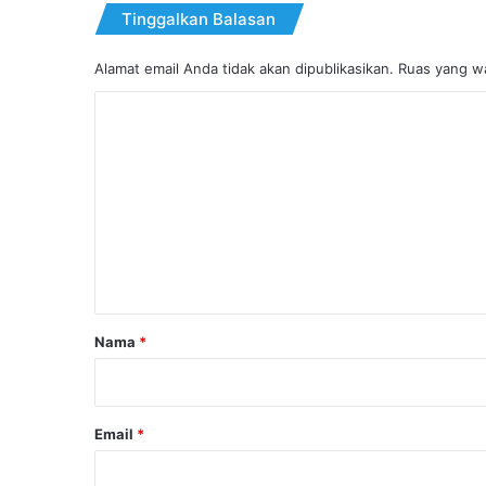
Tinggalkan Balasan
Alamat email Anda tidak akan dipublikasikan.
Ruas yang wa
K
o
m
e
n
t
a
r
Nama
*
*
Email
*