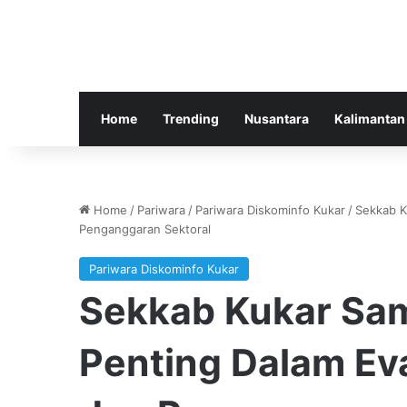
Home
Trending
Nusantara
Kalimantan
Home
/
Pariwara
/
Pariwara Diskominfo Kukar
/
Sekkab K
Penganggaran Sektoral
Pariwara Diskominfo Kukar
Sekkab Kukar Sam
Penting Dalam Ev