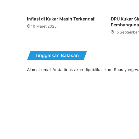
Inflasi di Kukar Masih Terkendali
DPU Kukar Si
Pembangunan
10 Maret 2025
15 September
Tinggalkan Balasan
Alamat email Anda tidak akan dipublikasikan.
Ruas yang wa
K
o
m
e
n
t
a