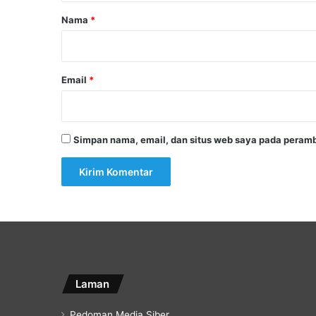
r
Nama
*
*
Email
*
Simpan nama, email, dan situs web saya pada peramb
Laman
Pedoman Media Siber