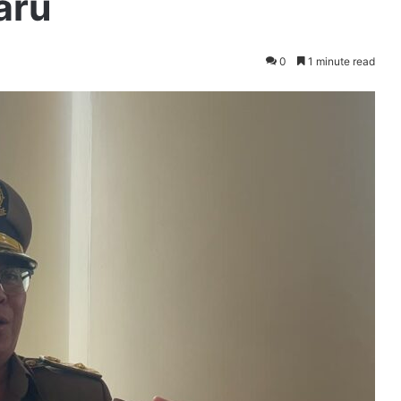
aru
0
1 minute read