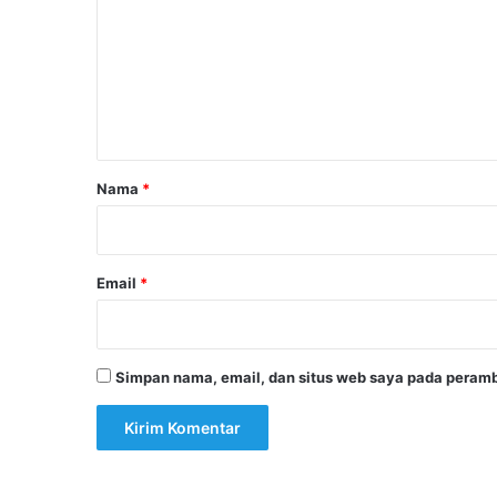
m
e
n
t
a
r
Nama
*
*
Email
*
Simpan nama, email, dan situs web saya pada peramb