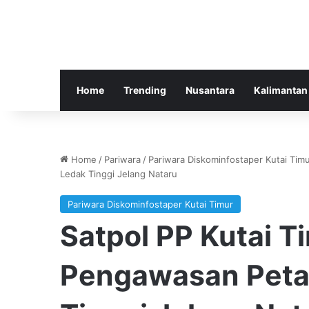
Home
Trending
Nusantara
Kalimantan
Home
/
Pariwara
/
Pariwara Diskominfostaper Kutai Tim
Ledak Tinggi Jelang Nataru
Pariwara Diskominfostaper Kutai Timur
Satpol PP Kutai T
Pengawasan Peta