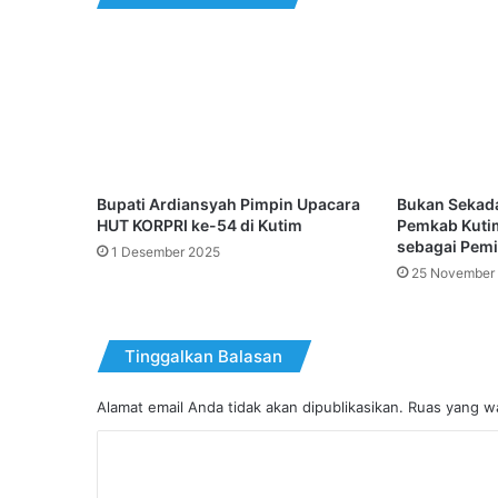
Bupati Ardiansyah Pimpin Upacara
Bukan Sekada
HUT KORPRI ke-54 di Kutim
Pemkab Kutim
sebagai Pemi
1 Desember 2025
25 November
Tinggalkan Balasan
Alamat email Anda tidak akan dipublikasikan.
Ruas yang wa
K
o