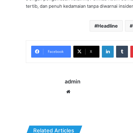
tertib, dan penuh kedamaian tanpa diwarnai insid
Headline
LinkedIn
Tu
Facebook
X
admin
Website
Related Articles