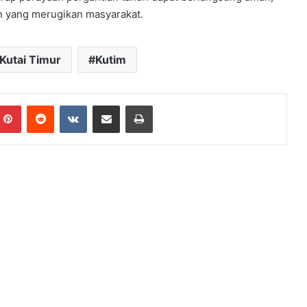
en yang merugikan masyarakat.
Kutai Timur
Kutim
mblr
Pinterest
Reddit
VKontakte
Share via Email
Print