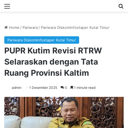
Menu
Se
Home
/
Pariwara
/
Pariwara Diskominfostaper Kutai Timur
Pariwara Diskominfostaper Kutai Timur
PUPR Kutim Revisi RTRW
Selaraskan dengan Tata
Ruang Provinsi Kaltim
admin
1 Desember 2025
0
1 minute read