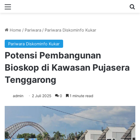
Menu
Se
Home
/
Pariwara
/
Pariwara Diskominfo Kukar
Pariwara Diskominfo Kukar
Potensi Pembangunan
Bioskop di Kawasan Pujasera
Tenggarong
admin
2 Juli 2025
0
1 minute read