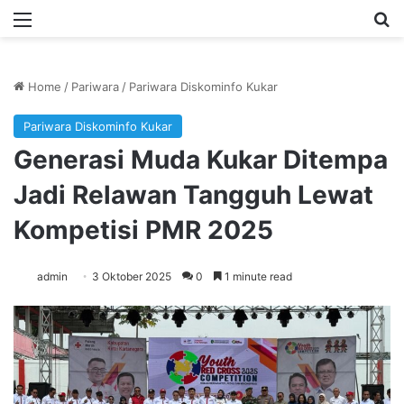
Menu
Se
Home
/
Pariwara
/
Pariwara Diskominfo Kukar
Pariwara Diskominfo Kukar
Generasi Muda Kukar Ditempa
Jadi Relawan Tangguh Lewat
Kompetisi PMR 2025
admin
3 Oktober 2025
0
1 minute read