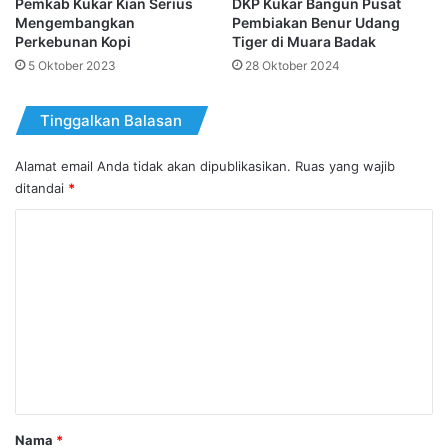
Pemkab Kukar Kian Serius
DKP Kukar Bangun Pusat
Mengembangkan
Pembiakan Benur Udang
Perkebunan Kopi
Tiger di Muara Badak
5 Oktober 2023
28 Oktober 2024
Tinggalkan Balasan
Alamat email Anda tidak akan dipublikasikan.
Ruas yang wajib
ditandai
*
K
o
m
e
n
t
a
r
Nama
*