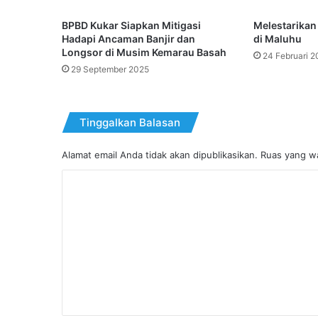
BPBD Kukar Siapkan Mitigasi
Melestarikan
Hadapi Ancaman Banjir dan
di Maluhu
Longsor di Musim Kemarau Basah
24 Februari 2
29 September 2025
Tinggalkan Balasan
Alamat email Anda tidak akan dipublikasikan.
Ruas yang wa
K
o
m
e
n
t
a