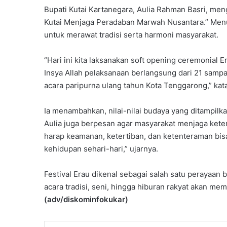
Bupati Kutai Kartanegara, Aulia Rahman Basri, men
Kutai Menjaga Peradaban Marwah Nusantara.” Menu
untuk merawat tradisi serta harmoni masyarakat.
“Hari ini kita laksanakan soft opening ceremonial 
Insya Allah pelaksanaan berlangsung dari 21 samp
acara paripurna ulang tahun Kota Tenggarong,” kata
Ia menambahkan, nilai-nilai budaya yang ditampil
Aulia juga berpesan agar masyarakat menjaga keter
harap keamanan, ketertiban, dan ketenteraman bisa t
kehidupan sehari-hari,” ujarnya.
Festival Erau dikenal sebagai salah satu perayaan 
acara tradisi, seni, hingga hiburan rakyat akan m
(adv/diskominfokukar)