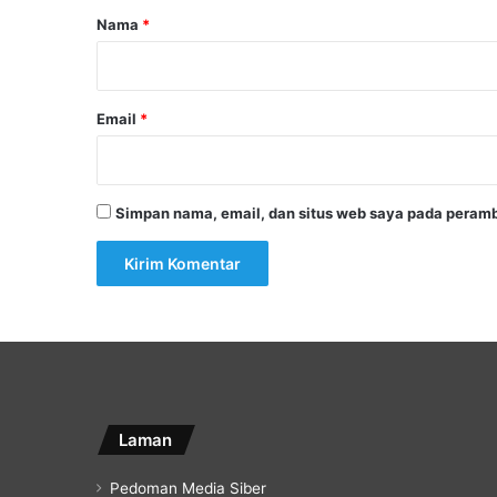
r
Nama
*
*
Email
*
Simpan nama, email, dan situs web saya pada peramb
Laman
Pedoman Media Siber