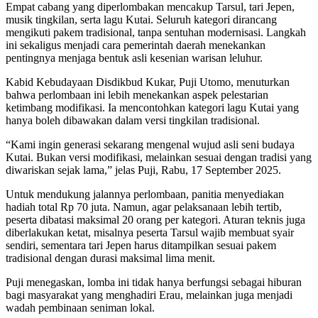
Empat cabang yang diperlombakan mencakup Tarsul, tari Jepen,
musik tingkilan, serta lagu Kutai. Seluruh kategori dirancang
mengikuti pakem tradisional, tanpa sentuhan modernisasi. Langkah
ini sekaligus menjadi cara pemerintah daerah menekankan
pentingnya menjaga bentuk asli kesenian warisan leluhur.
Kabid Kebudayaan Disdikbud Kukar, Puji Utomo, menuturkan
bahwa perlombaan ini lebih menekankan aspek pelestarian
ketimbang modifikasi. Ia mencontohkan kategori lagu Kutai yang
hanya boleh dibawakan dalam versi tingkilan tradisional.
“Kami ingin generasi sekarang mengenal wujud asli seni budaya
Kutai. Bukan versi modifikasi, melainkan sesuai dengan tradisi yang
diwariskan sejak lama,” jelas Puji, Rabu, 17 September 2025.
Untuk mendukung jalannya perlombaan, panitia menyediakan
hadiah total Rp 70 juta. Namun, agar pelaksanaan lebih tertib,
peserta dibatasi maksimal 20 orang per kategori. Aturan teknis juga
diberlakukan ketat, misalnya peserta Tarsul wajib membuat syair
sendiri, sementara tari Jepen harus ditampilkan sesuai pakem
tradisional dengan durasi maksimal lima menit.
Puji menegaskan, lomba ini tidak hanya berfungsi sebagai hiburan
bagi masyarakat yang menghadiri Erau, melainkan juga menjadi
wadah pembinaan seniman lokal.