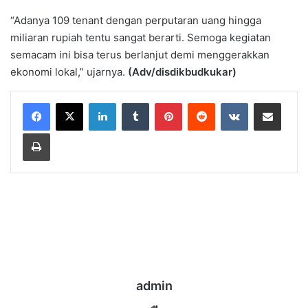
“Adanya 109 tenant dengan perputaran uang hingga
miliaran rupiah tentu sangat berarti. Semoga kegiatan
semacam ini bisa terus berlanjut demi menggerakkan
ekonomi lokal,” ujarnya.
(Adv/disdikbudkukar)
LinkedIn
Tumblr
Pinterest
Reddit
VKontakte
Share via Email
Print
admin