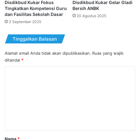
Disdikbud Kukar Fokus
Disdikbud Kukar Gelar Gladi
Tingkatkan Kompetensi Guru
Bersih ANBK
dan Fasilitas Sekolah Dasar
20 Agustus 2025
3 September 2025
Tinggalkan Balasan
Alamat email Anda tidak akan dipublikasikan.
Ruas yang wajib
ditandai
*
K
o
m
e
n
t
a
r
Nama
*