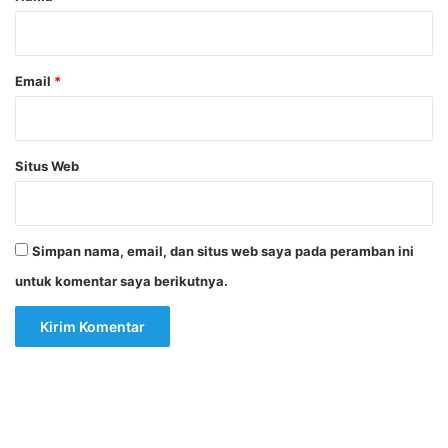
*
Email
*
Situs Web
Simpan nama, email, dan situs web saya pada peramban ini
untuk komentar saya berikutnya.