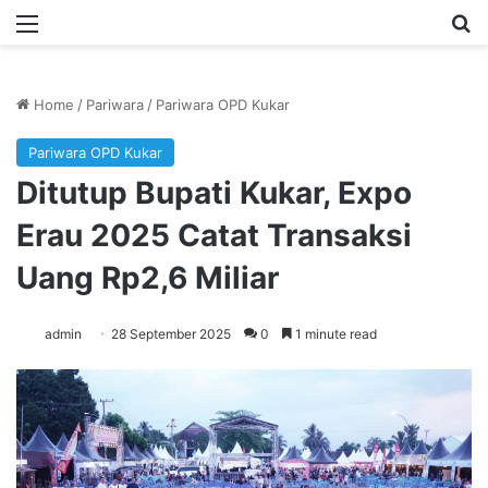
Menu
Se
Home
/
Pariwara
/
Pariwara OPD Kukar
Pariwara OPD Kukar
Ditutup Bupati Kukar, Expo
Erau 2025 Catat Transaksi
Uang Rp2,6 Miliar
admin
28 September 2025
0
1 minute read