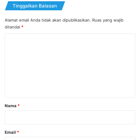
Tinggalkan Balasan
Alamat email Anda tidak akan dipublikasikan.
Ruas yang wajib
ditandai
*
K
o
m
e
n
t
a
r
Nama
*
*
Email
*