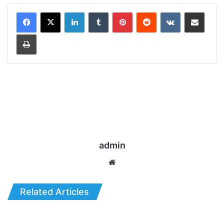
LinkedIn
Tumblr
Pinterest
Reddit
VKontakte
Share via Email
Print
admin
Website
Related Articles