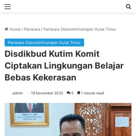
Menu
Se
Home
/
Pariwara
/
Pariwara Diskominfostaper Kutai Timur
Pariwara Diskominfostaper Kutai Timur
Disdikbud Kutim Komit
Ciptakan Lingkungan Belajar
Bebas Kekerasan
admin
19 November 2025
0
1 minute read